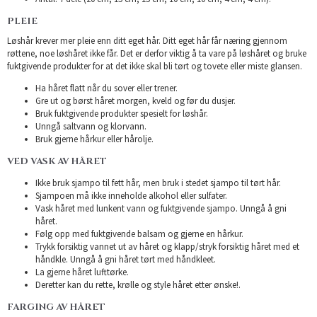
PLEIE
Løshår krever mer pleie enn ditt eget hår. Ditt eget hår får næring gjennom
røttene, noe løshåret ikke får. Det er derfor viktig å ta vare på løshåret og bruke
fuktgivende produkter for at det ikke skal bli tørt og tovete eller miste glansen.
Ha håret flatt når du sover eller trener.
Gre ut og børst håret morgen, kveld og før du dusjer.
Bruk fuktgivende produkter spesielt for løshår.
Unngå saltvann og klorvann.
Bruk gjerne hårkur eller hårolje.
VED VASK AV HÅRET
Ikke bruk sjampo til fett hår, men bruk i stedet sjampo til tørt hår.
Sjampoen må ikke inneholde alkohol eller sulfater.
Vask håret med lunkent vann og fuktgivende sjampo. Unngå å gni
håret.
Følg opp med fuktgivende balsam og gjerne en hårkur.
Trykk forsiktig vannet ut av håret og klapp/stryk forsiktig håret med et
håndkle. Unngå å gni håret tørt med håndkleet.
La gjerne håret lufttørke.
Deretter kan du rette, krølle og style håret etter ønske!.
FARGING AV HÅRET