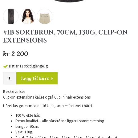
#1B SORTBRUN, 70CM, 130G, CLIP-ON
EXTENSIONS
kr 2 200
Det er 11 stk tilgjengelig
Legg til kurv »
Beskrivelse:
Clip-on extensions kalles også Clip in hair extensions.
Håret fastgøres med de 16 klips, som er fastsyet i håret.
100 % ekte hår.
Remy-kvalitet – alle hårstråene ligger i samme retning.
Lengde: 70cm.
Vekt: 130g.
Antal: 7 dele (20 cm, 15 cm, 15 cm, 10 cm, 10 cm, 4 cm, 4 cm).