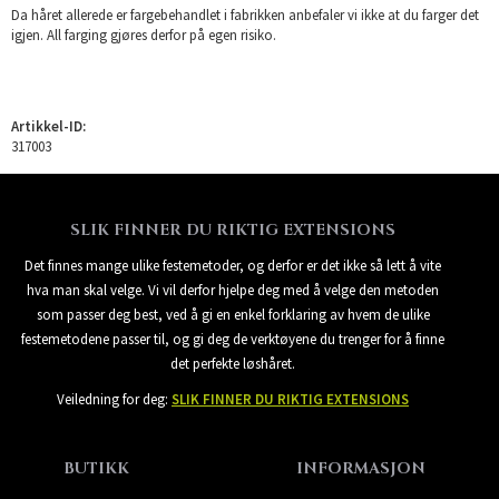
Da håret allerede er fargebehandlet i fabrikken anbefaler vi ikke at du farger det
igjen. All farging gjøres derfor på egen risiko.
Artikkel-ID:
317003
SLIK FINNER DU RIKTIG EXTENSIONS
Det finnes mange ulike festemetoder, og derfor er det ikke så lett å vite
hva man skal velge. Vi vil derfor hjelpe deg med å velge den metoden
som passer deg best, ved å gi en enkel forklaring av hvem de ulike
festemetodene passer til, og gi deg de verktøyene du trenger for å finne
det perfekte løshåret.
Veiledning for deg:
SLIK FINNER DU RIKTIG EXTENSIONS
BUTIKK
INFORMASJON