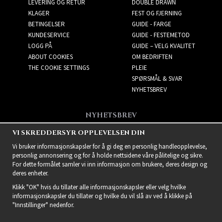
LEVERING OG RETUR
DOUBLE DRAWN
KLAGER
FEST OG FJERNING
BETINGELSER
GUIDE - FARGE
KUNDESERVICE
GUIDE - FESTEMETOD
LOGG PÅ
GUIDE – VELG KVALITET
ABOUT COOKIES
OM BEDRIFTEN
THE COOKIE SETTINGS
PLEIE
SPØRSMÅL & SVAR
NYHETSBREV
NYHETSBREV
Få de beste tilbudene og
VI SKREDDERSYR OPPLEVELSEN DIN
spennende nye produkter!
Vi bruker informasjonskapsler for å gi deg en personlig handleopplevelse,
personlig annonsering og for å holde nettsidene våre pålitelige og sikre.
For dette formålet samler vi inn informasjon om brukere, deres design og
deres enheter.
Klikk "OK" hvis du tillater alle informasjonskapsler eller velg hvilke
informasjonskapsler du tillater og hvilke du vil slå av ved å klikke på
"Innstillinger" nedenfor.