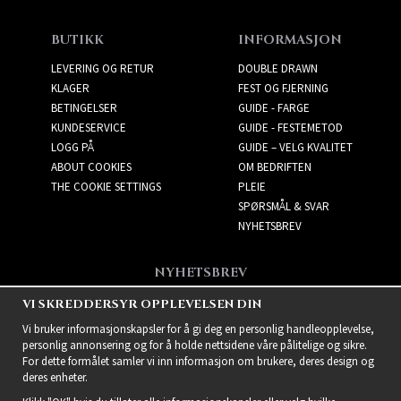
BUTIKK
INFORMASJON
LEVERING OG RETUR
DOUBLE DRAWN
KLAGER
FEST OG FJERNING
BETINGELSER
GUIDE - FARGE
KUNDESERVICE
GUIDE - FESTEMETOD
LOGG PÅ
GUIDE – VELG KVALITET
ABOUT COOKIES
OM BEDRIFTEN
THE COOKIE SETTINGS
PLEIE
SPØRSMÅL & SVAR
NYHETSBREV
NYHETSBREV
Få de beste tilbudene og
VI SKREDDERSYR OPPLEVELSEN DIN
spennende nye produkter!
Vi bruker informasjonskapsler for å gi deg en personlig handleopplevelse,
personlig annonsering og for å holde nettsidene våre pålitelige og sikre.
For dette formålet samler vi inn informasjon om brukere, deres design og
deres enheter.