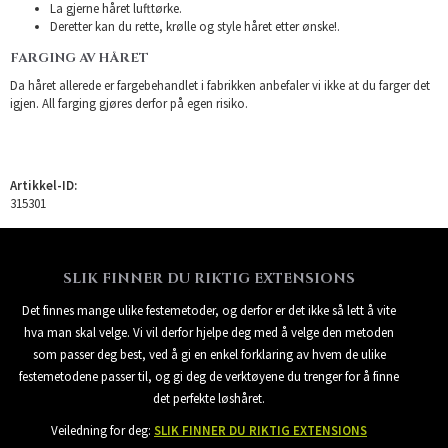
La gjerne håret lufttørke.
Deretter kan du rette, krølle og style håret etter ønske!.
FARGING AV HÅRET
Da håret allerede er fargebehandlet i fabrikken anbefaler vi ikke at du farger det
igjen. All farging gjøres derfor på egen risiko.
Artikkel-ID:
315301
SLIK FINNER DU RIKTIG EXTENSIONS
Det finnes mange ulike festemetoder, og derfor er det ikke så lett å vite
hva man skal velge. Vi vil derfor hjelpe deg med å velge den metoden
som passer deg best, ved å gi en enkel forklaring av hvem de ulike
festemetodene passer til, og gi deg de verktøyene du trenger for å finne
det perfekte løshåret.
Veiledning for deg:
SLIK FINNER DU RIKTIG EXTENSIONS