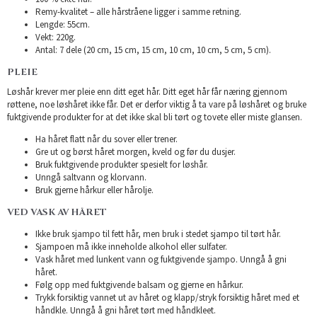
Remy-kvalitet – alle hårstråene ligger i samme retning.
Lengde: 55cm.
Vekt: 220g.
Antal: 7 dele (20 cm, 15 cm, 15 cm, 10 cm, 10 cm, 5 cm, 5 cm).
PLEIE
Løshår krever mer pleie enn ditt eget hår. Ditt eget hår får næring gjennom
røttene, noe løshåret ikke får. Det er derfor viktig å ta vare på løshåret og bruke
fuktgivende produkter for at det ikke skal bli tørt og tovete eller miste glansen.
Ha håret flatt når du sover eller trener.
Gre ut og børst håret morgen, kveld og før du dusjer.
Bruk fuktgivende produkter spesielt for løshår.
Unngå saltvann og klorvann.
Bruk gjerne hårkur eller hårolje.
VED VASK AV HÅRET
Ikke bruk sjampo til fett hår, men bruk i stedet sjampo til tørt hår.
Sjampoen må ikke inneholde alkohol eller sulfater.
Vask håret med lunkent vann og fuktgivende sjampo. Unngå å gni
håret.
Følg opp med fuktgivende balsam og gjerne en hårkur.
Trykk forsiktig vannet ut av håret og klapp/stryk forsiktig håret med et
håndkle. Unngå å gni håret tørt med håndkleet.