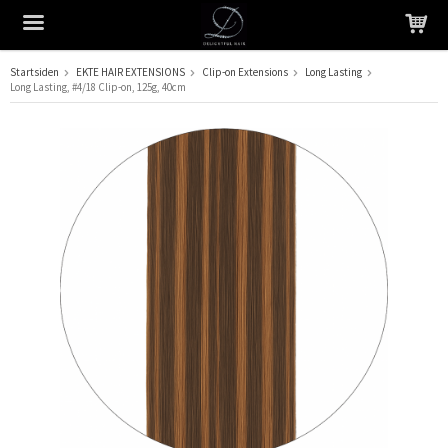
Startsiden
EKTE HAIR EXTENSIONS
Clip-on Extensions
Long Lasting
Long Lasting, #4/18 Clip-on, 125g, 40cm
Produktet har blitt lagt til i handlekurven din