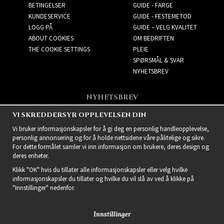
BETINGELSER
GUIDE - FARGE
KUNDESERVICE
GUIDE - FESTEMETOD
LOGG PÅ
GUIDE – VELG KVALITET
ABOUT COOKIES
OM BEDRIFTEN
THE COOKIE SETTINGS
PLEIE
SPØRSMÅL & SVAR
NYHETSBREV
NYHETSBREV
Få de beste tilbudene og
VI SKREDDERSYR OPPLEVELSEN DIN
spennende nye produkter!
Vi bruker informasjonskapsler for å gi deg en personlig handleopplevelse,
personlig annonsering og for å holde nettsidene våre pålitelige og sikre.
For dette formålet samler vi inn informasjon om brukere, deres design og
deres enheter.
Klikk "OK" hvis du tillater alle informasjonskapsler eller velg hvilke
informasjonskapsler du tillater og hvilke du vil slå av ved å klikke på
"Innstillinger" nedenfor.
Innstillinger