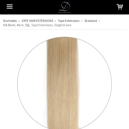
Startsiden
EKTE HAIR EXTENSIONS
Tape Extensions
Standard
#24 Blond, 40cm, 50g , Tape Extensions, Single drawn
Produktet har blitt lagt til i handlekurven din