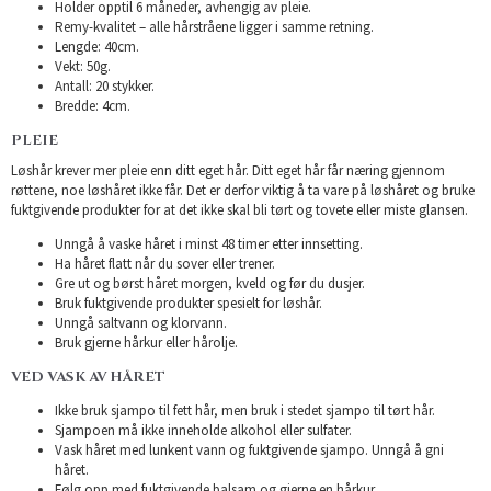
Holder opptil 6 måneder, avhengig av pleie.
Remy-kvalitet – alle hårstråene ligger i samme retning.
Lengde: 40cm.
Vekt: 50g.
Antall: 20 stykker.
Bredde: 4cm.
PLEIE
Løshår krever mer pleie enn ditt eget hår. Ditt eget hår får næring gjennom
røttene, noe løshåret ikke får. Det er derfor viktig å ta vare på løshåret og bruke
fuktgivende produkter for at det ikke skal bli tørt og tovete eller miste glansen.
Unngå å vaske håret i minst 48 timer etter innsetting.
Ha håret flatt når du sover eller trener.
Gre ut og børst håret morgen, kveld og før du dusjer.
Bruk fuktgivende produkter spesielt for løshår.
Unngå saltvann og klorvann.
Bruk gjerne hårkur eller hårolje.
VED VASK AV HÅRET
Ikke bruk sjampo til fett hår, men bruk i stedet sjampo til tørt hår.
Sjampoen må ikke inneholde alkohol eller sulfater.
Vask håret med lunkent vann og fuktgivende sjampo. Unngå å gni
håret.
Følg opp med fuktgivende balsam og gjerne en hårkur.