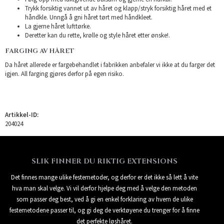
Trykk forsiktig vannet ut av håret og klapp/stryk forsiktig håret med et
håndkle. Unngå å gni håret tørt med håndkleet.
La gjerne håret lufttørke.
Deretter kan du rette, krølle og style håret etter ønske!.
FARGING AV HÅRET
Da håret allerede er fargebehandlet i fabrikken anbefaler vi ikke at du farger det
igjen. All farging gjøres derfor på egen risiko.
Artikkel-ID:
204024
SLIK FINNER DU RIKTIG EXTENSIONS
Det finnes mange ulike festemetoder, og derfor er det ikke så lett å vite
hva man skal velge. Vi vil derfor hjelpe deg med å velge den metoden
som passer deg best, ved å gi en enkel forklaring av hvem de ulike
festemetodene passer til, og gi deg de verktøyene du trenger for å finne
det perfekte løshåret.