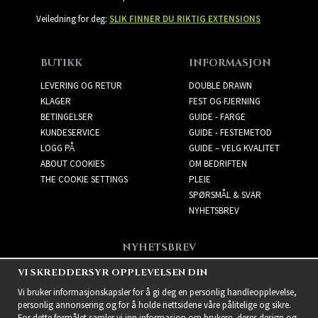
Veiledning for deg:
SLIK FINNER DU RIKTIG EXTENSIONS
BUTIKK
INFORMASJON
LEVERING OG RETUR
DOUBLE DRAWN
KLAGER
FEST OG FJERNING
BETINGELSER
GUIDE - FARGE
KUNDESERVICE
GUIDE - FESTEMETOD
LOGG PÅ
GUIDE – VELG KVALITET
ABOUT COOKIES
OM BEDRIFTEN
THE COOKIE SETTINGS
PLEIE
SPØRSMÅL & SVAR
NYHETSBREV
NYHETSBREV
Få de beste tilbudene og
VI SKREDDERSYR OPPLEVELSEN DIN
spennende nye produkter!
Vi bruker informasjonskapsler for å gi deg en personlig handleopplevelse,
personlig annonsering og for å holde nettsidene våre pålitelige og sikre.
For dette formålet samler vi inn informasjon om brukere, deres design og