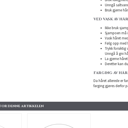
Unngå saltvann
Bruk gjerne hårk
VED VASK AV HÅ
Ikke bruk sjampo
Sjampoen må ikk
Vask håret med
Følg opp med f
Trykk forsiktig
Unngå å gni hå
La gjerne håret 
Deretter kan du 
FARGING AV HÅ
Da håret allerede er far
farging gjøres derfor p
 FOR DENNE ARTIKKELEN