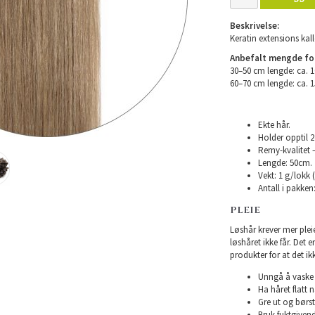
Beskrivelse:
Keratin extensions kall
Anbefalt mengde for 
30–50 cm lengde: ca. 
60–70 cm lengde: ca. 
Ekte hår.
Holder opptil 
Remy-kvalitet –
Lengde: 50cm.
Vekt: 1 g/lokk 
Antall i pakken:
PLEIE
Løshår krever mer plei
løshåret ikke får. Det 
produkter for at det ikk
Unngå å vaske h
Ha håret flatt n
Gre ut og børst
Bruk fuktgivend