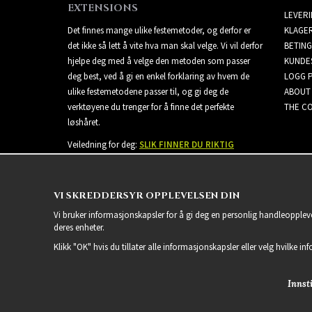
EXTENSIONS
LEVER
Det finnes mange ulike festemetoder, og derfor er
KLAGE
det ikke så lett å vite hva man skal velge. Vi vil derfor
BETING
hjelpe deg med å velge den metoden som passer
KUNDE
deg best, ved å gi en enkel forklaring av hvem de
LOGG 
ulike festemetodene passer til, og gi deg de
ABOUT
verktøyene du trenger for å finne det perfekte
THE CO
løshåret.
Veiledning for deg:
SLIK FINNER DU RIKTIG
EXTENSIONS
VI SKREDDERSYR OPPLEVELSEN DIN
Vi bruker informasjonskapsler for å gi deg en personlig handleoppleve
deres enheter.
Klikk "OK" hvis du tillater alle informasjonskapsler eller velg hvilke in
Innsti