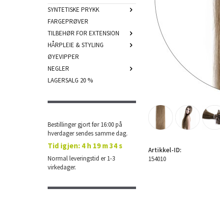
SYNTETISKE PRYKK
FARGEPRØVER
TILBEHØR FOR EXTENSION
HÅRPLEIE & STYLING
ØYEVIPPER
NEGLER
LAGERSALG 20 %
Bestillinger gjort før 16:00 på
hverdager sendes samme dag.
Tid igjen:
4 h 19 m 33 s
Artikkel-ID:
Normal leveringstid er 1-3
154010
virkedager.