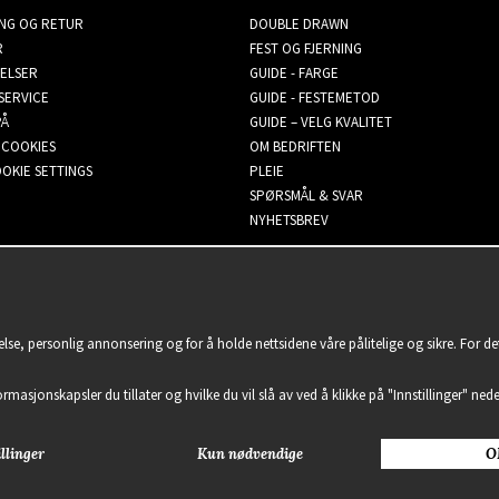
ING OG RETUR
DOUBLE DRAWN
R
FEST OG FJERNING
ELSER
GUIDE - FARGE
SERVICE
GUIDE - FESTEMETOD
PÅ
GUIDE – VELG KVALITET
 COOKIES
OM BEDRIFTEN
OKIE SETTINGS
PLEIE
SPØRSMÅL & SVAR
NYHETSBREV
lse, personlig annonsering og for å holde nettsidene våre pålitelige og sikre. For d
formasjonskapsler du tillater og hvilke du vil slå av ved å klikke på "Innstillinger" nede
llinger
Kun nødvendige
O
2021 Delightful Hair