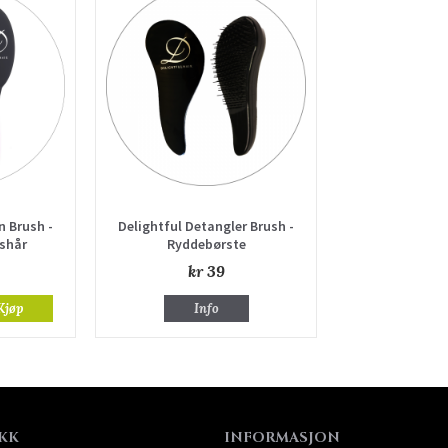
n Brush -
Delightful Detangler Brush -
øshår
Ryddebørste
kr 39
Kjøp
Info
KK
INFORMASJON