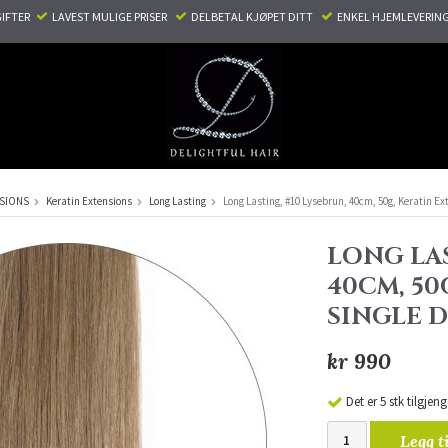
TER ​ ​
LAVEST MULIGE PRISER ​
DELBETAL KJØPET DITT ​
ENKEL HJEMLEVERING
NSIONS
Keratin Extensions
Long Lasting
Long Lasting, #10 Lysebrun, 40cm, 50g, Keratin Ex
LONG LAS
40CM, 50
SINGLE 
kr 990
Det er 5 stk tilgjeng
Legg t