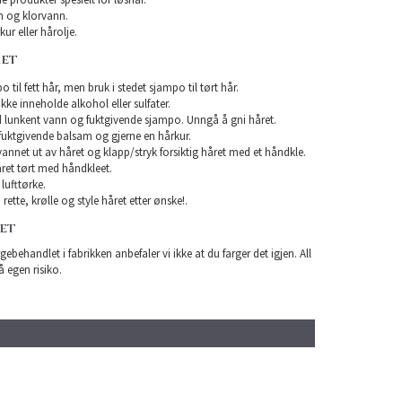
 og klorvann.
ur eller hårolje.
RET
 til fett hår, men bruk i stedet sjampo til tørt hår.
e inneholde alkohol eller sulfater.
 lunkent vann og fuktgivende sjampo. Unngå å gni håret.
uktgivende balsam og gjerne en hårkur.
 vannet ut av håret og klapp/stryk forsiktig håret med et håndkle.
ret tørt med håndkleet.
lufttørke.
rette, krølle og style håret etter ønske!.
RET
gebehandlet i fabrikken anbefaler vi ikke at du farger det igjen. All
å egen risiko.