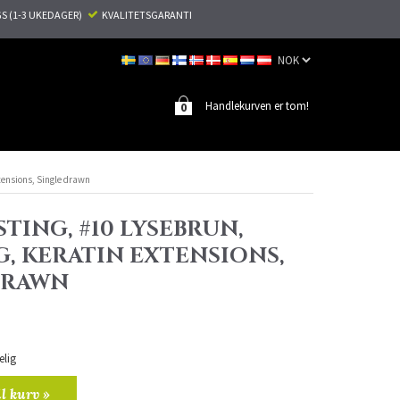
S (1-3 UKEDAGER)
KVALITETSGARANTI
Handlekurven er tom!
0
tensions, Single drawn
TING, #10 LYSEBRUN,
G, KERATIN EXTENSIONS,
DRAWN
elig
il kurv »