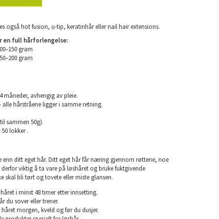
es også hot fusion, u-tip, keratinhår eller nail hair extensions.
en full hårforlengelse:
100–150 gram
150–200 gram
24 måneder, avhengig av pleie.
 alle hårstråene ligger i samme retning.
(til sammen 50g).
 50 lokker .
e enn ditt eget hår. Ditt eget hår får næring gjennom røttene, noe
er derfor viktig å ta vare på løshåret og bruke fuktgivende
e skal bli tørt og tovete eller miste glansen.
året i minst 48 timer etter innsetting.
år du sover eller trener.
 håret morgen, kveld og før du dusjer.
e produkter spesielt for løshår.