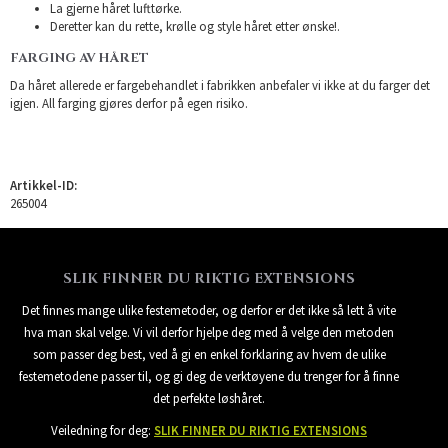
La gjerne håret lufttørke.
Deretter kan du rette, krølle og style håret etter ønske!.
FARGING AV HÅRET
Da håret allerede er fargebehandlet i fabrikken anbefaler vi ikke at du farger det
igjen. All farging gjøres derfor på egen risiko.
Artikkel-ID:
265004
SLIK FINNER DU RIKTIG EXTENSIONS
Det finnes mange ulike festemetoder, og derfor er det ikke så lett å vite
hva man skal velge. Vi vil derfor hjelpe deg med å velge den metoden
som passer deg best, ved å gi en enkel forklaring av hvem de ulike
festemetodene passer til, og gi deg de verktøyene du trenger for å finne
det perfekte løshåret.
Veiledning for deg:
SLIK FINNER DU RIKTIG EXTENSIONS