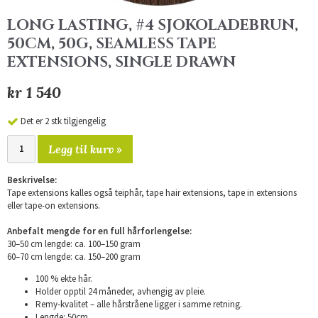
LONG LASTING, #4 SJOKOLADEBRUN,
50CM, 50G, SEAMLESS TAPE
EXTENSIONS, SINGLE DRAWN
kr 1 540
Det er 2 stk tilgjengelig
Legg til kurv »
Beskrivelse:
Tape extensions kalles også teiphår, tape hair extensions, tape in extensions
eller tape-on extensions.
Anbefalt mengde for en full hårforlengelse:
30–50 cm lengde: ca. 100–150 gram
60–70 cm lengde: ca. 150–200 gram
100 % ekte hår.
Holder opptil 24 måneder, avhengig av pleie.
Remy-kvalitet – alle hårstråene ligger i samme retning.
Lengde: 50cm.