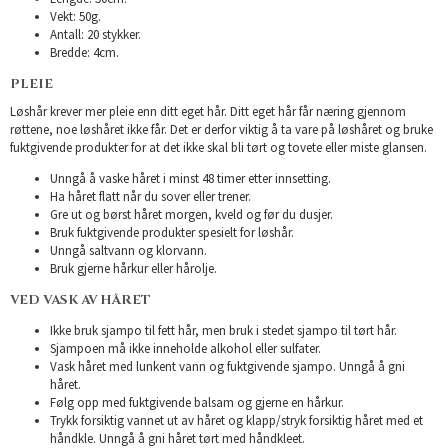
Vekt: 50g.
Antall: 20 stykker.
Bredde: 4cm.
PLEIE
Løshår krever mer pleie enn ditt eget hår. Ditt eget hår får næring gjennom
røttene, noe løshåret ikke får. Det er derfor viktig å ta vare på løshåret og bruke
fuktgivende produkter for at det ikke skal bli tørt og tovete eller miste glansen.
Unngå å vaske håret i minst 48 timer etter innsetting.
Ha håret flatt når du sover eller trener.
Gre ut og børst håret morgen, kveld og før du dusjer.
Bruk fuktgivende produkter spesielt for løshår.
Unngå saltvann og klorvann.
Bruk gjerne hårkur eller hårolje.
VED VASK AV HÅRET
Ikke bruk sjampo til fett hår, men bruk i stedet sjampo til tørt hår.
Sjampoen må ikke inneholde alkohol eller sulfater.
Vask håret med lunkent vann og fuktgivende sjampo. Unngå å gni
håret.
Følg opp med fuktgivende balsam og gjerne en hårkur.
Trykk forsiktig vannet ut av håret og klapp/stryk forsiktig håret med et
håndkle. Unngå å gni håret tørt med håndkleet.